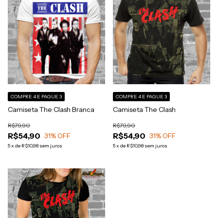
COMPRE 4 E PAGUE 3
COMPRE 4 E PAGUE 3
Camiseta The Clash Branca
Camiseta The Clash
R$79,90
R$79,90
R$54,90
R$54,90
31
% OFF
31
% OFF
5
x
de
R$10,98
sem juros
5
x
de
R$10,98
sem juros