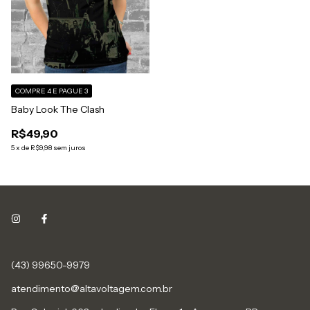
COMPRE 4 E PAGUE 3
Baby Look The Clash
R$49,90
5
x
de
R$9,98
sem juros
(43) 99650-9979
atendimento@altavoltagem.com.br