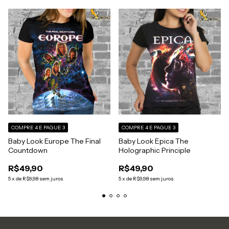
COMPRE 4 E PAGUE 3
COMPRE 4 E PAGUE 3
Baby Look Europe The Final
Baby Look Epica The
Countdown
Holographic Principle
R$49,90
R$49,90
5
x
de
R$9,98
sem juros
5
x
de
R$9,98
sem juros