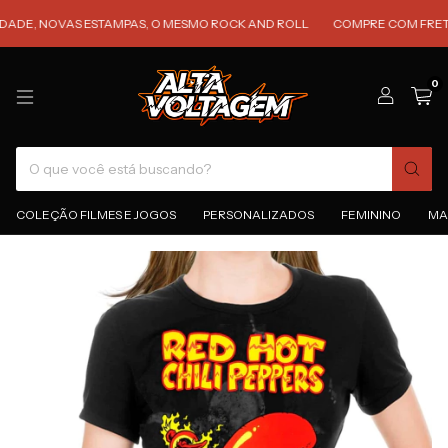
 NOVAS ESTAMPAS, O MESMO ROCK AND ROLL
COMPRE COM FRETE GRÁTI
0
COLEÇÃO FILMES E JOGOS
PERSONALIZADOS
FEMININO
MA