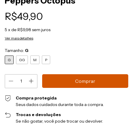
Peppers Octopus
R$49,90
5
x de
R$9,98
sem juros
Ver mais detalhes
Tamanho:
G
G
GG
M
P
Compra protegida
Seus dados cuidados durante toda a compra.
Trocas e devoluções
Se não gostar, você pode trocar ou devolver.