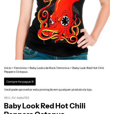
Início
>
Feminino
>
Baby Looks de Rock Feminina
>
Baby Look Red Hot Chili
Peppers Octopus
Compre 4 e pague 3!
Você pode aproveitar esta promoção em qualquer produto da loja.
SKU:
AV-baby193
Baby Look Red Hot Chili