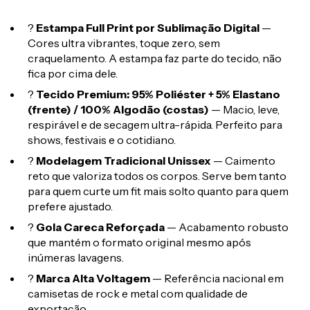
?
Estampa Full Print por Sublimação Digital
—
Cores ultra vibrantes, toque zero, sem
craquelamento. A estampa faz parte do tecido, não
fica por cima dele.
?
Tecido Premium: 95% Poliéster + 5% Elastano
(frente) / 100% Algodão (costas)
— Macio, leve,
respirável e de secagem ultra-rápida. Perfeito para
shows, festivais e o cotidiano.
?
Modelagem Tradicional Unissex
— Caimento
reto que valoriza todos os corpos. Serve bem tanto
para quem curte um fit mais solto quanto para quem
prefere ajustado.
?
Gola Careca Reforçada
— Acabamento robusto
que mantém o formato original mesmo após
inúmeras lavagens.
?
Marca Alta Voltagem
— Referência nacional em
camisetas de rock e metal com qualidade de
exportação.