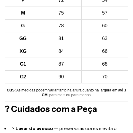
P
72
54
M
75
57
G
78
60
GG
81
63
XG
84
66
G1
87
68
G2
90
70
OBS:
As medidas podem variar tanto na altura quanto na largura em até
3
CM
, para mais ou para menos.
? Cuidados com a Peça
?
Lavar do avesso
— preserva as cores e evita o