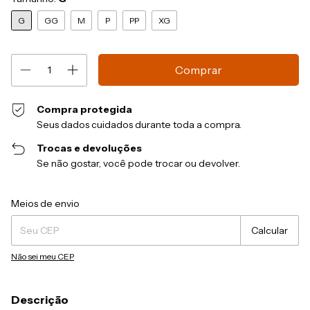
G
GG
M
P
PP
XG
Compra protegida
Seus dados cuidados durante toda a compra.
Trocas e devoluções
Se não gostar, você pode trocar ou devolver.
Entregas para o CEP:
Alterar CEP
Meios de envio
Calcular
Não sei meu CEP
Descrição