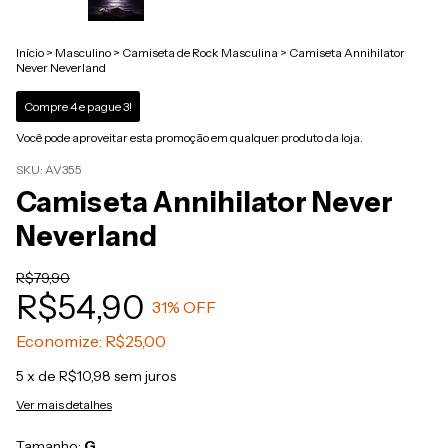
Início
>
Masculino
>
Camiseta de Rock Masculina
>
Camiseta Annihilator
Never Neverland
Compre 4 e pague 3!
Você pode aproveitar esta promoção em qualquer produto da loja.
SKU:
AV355
Camiseta Annihilator Never
Neverland
R$79,90
R$54,90
31
% OFF
Economize:
R$25,00
5
x de
R$10,98
sem juros
Ver mais detalhes
Tamanho:
G