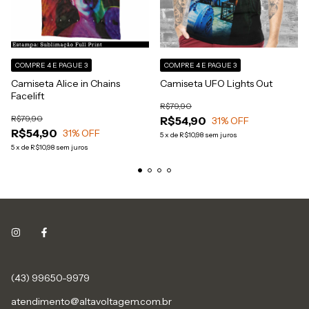
COMPRE 4 E PAGUE 3
COMPRE 4 E PAGUE 3
Camiseta Alice in Chains
Camiseta UFO Lights Out
Facelift
R$79,90
R$79,90
R$54,90
31
% OFF
R$54,90
31
% OFF
5
x
de
R$10,98
sem juros
5
x
de
R$10,98
sem juros
(43) 99650-9979
atendimento@altavoltagem.com.br