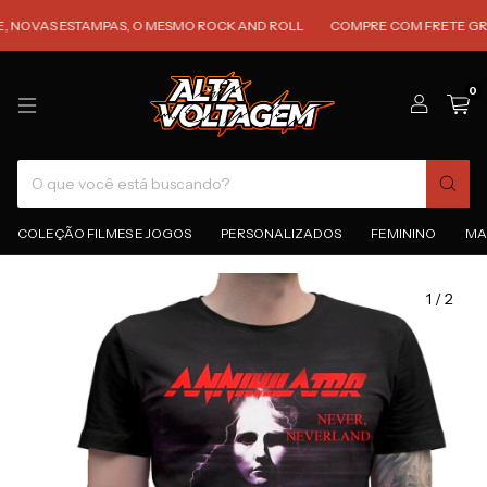
OVAS ESTAMPAS, O MESMO ROCK AND ROLL
COMPRE COM FRETE GRÁTIS 
0
COLEÇÃO FILMES E JOGOS
PERSONALIZADOS
FEMININO
MA
1
/
2