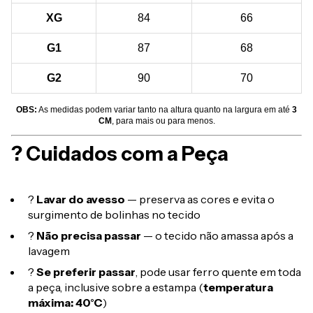
XG
84
66
G1
87
68
G2
90
70
OBS:
As medidas podem variar tanto na altura quanto na largura em até
3
CM
, para mais ou para menos.
? Cuidados com a Peça
?
Lavar do avesso
— preserva as cores e evita o
surgimento de bolinhas no tecido
?
Não precisa passar
— o tecido não amassa após a
lavagem
?
Se preferir passar
, pode usar ferro quente em toda
a peça, inclusive sobre a estampa (
temperatura
máxima: 40°C
)