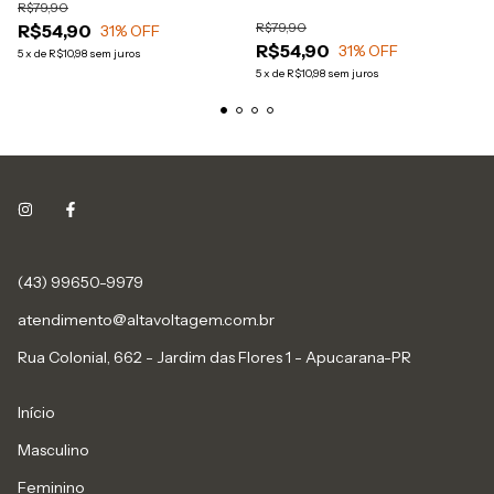
R$79,90
R$79,90
R$54,90
31
% OFF
R$54,90
31
% OFF
5
x
de
R$10,98
sem juros
5
x
de
R$10,98
sem juros
(43) 99650-9979
atendimento@altavoltagem.com.br
Rua Colonial, 662 - Jardim das Flores 1 - Apucarana-PR
Início
Masculino
Feminino