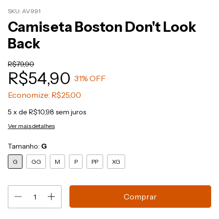
SKU:
AV991
Camiseta Boston Don't Look
Back
R$79,90
R$54,90
31
% OFF
Economize:
R$25,00
5
x de
R$10,98
sem juros
Ver mais detalhes
Tamanho:
G
G
GG
M
P
PP
XG