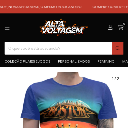
NOVAS ESTAMPAS, O MESMO ROCK AND ROLL
COMPRE COM FRETE GRÁTIS
0
COLEÇÃO FILMES E JOGOS
PERSONALIZADOS
FEMININO
MA
1
/
2