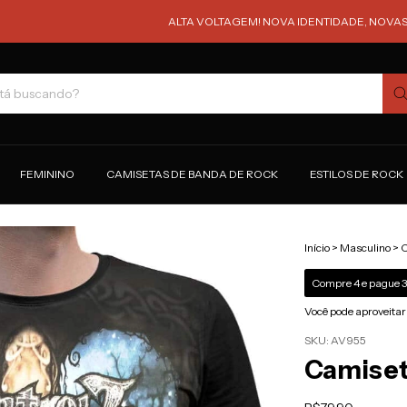
ALTA VOLTAGEM! NOVA IDENTIDADE, NOVAS ESTAMPAS
FEMININO
CAMISETAS DE BANDA DE ROCK
ESTILOS DE ROCK
Início
>
Masculino
>
C
Compre 4 e pague 3
Você pode aproveitar
SKU:
AV955
Camiseta