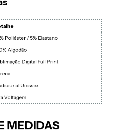
as
talhe
% Poliéster / 5% Elastano
0% Algodão
blimação Digital Full Print
reca
adicional Unissex
ta Voltagem
E MEDIDAS