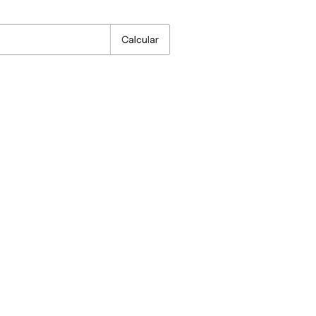
:
Alterar CEP
Calcular