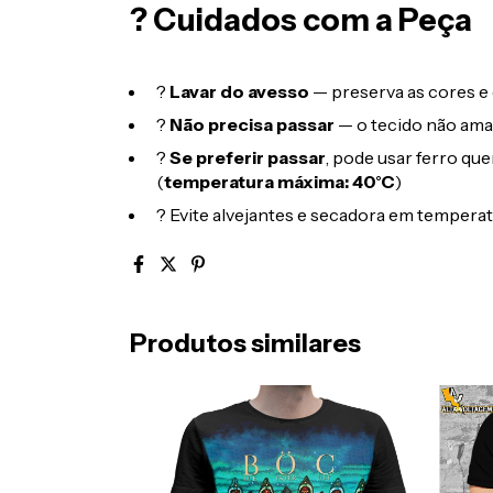
? Cuidados com a Peça
?
Lavar do avesso
— preserva as cores e 
?
Não precisa passar
— o tecido não ama
?
Se preferir passar
, pode usar ferro qu
(
temperatura máxima: 40°C
)
? Evite alvejantes e secadora em temperat
Produtos similares