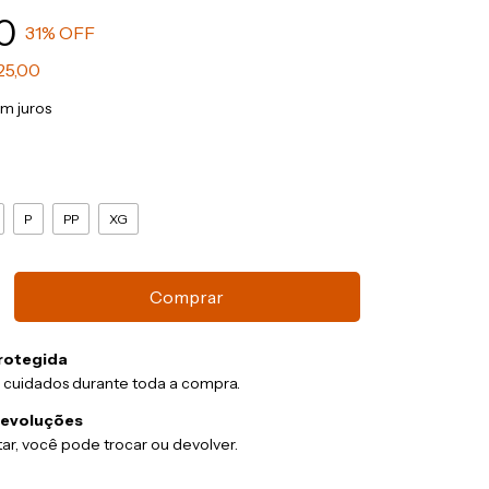
0
31
% OFF
25,00
m juros
P
PP
XG
rotegida
 cuidados durante toda a compra.
devoluções
ar, você pode trocar ou devolver.