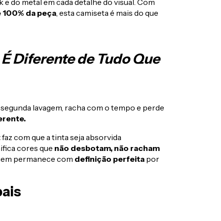
 e do metal em cada detalhe do visual. Com
e 100% da peça
, esta camiseta é mais do que
 É Diferente de Tudo Que
a segunda lavagem, racha com o tempo e perde
erente.
t
faz com que a tinta seja absorvida
ifica cores que
não desbotam, não racham
magem permanece com
definição perfeita
por
pais