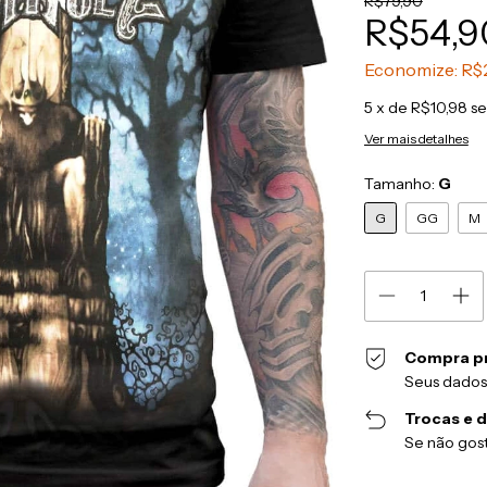
R$79,90
R$54,9
Economize:
R$
5
x de
R$10,98
se
Ver mais detalhes
Tamanho:
G
G
GG
M
Compra p
Seus dados
Trocas e 
Se não gost