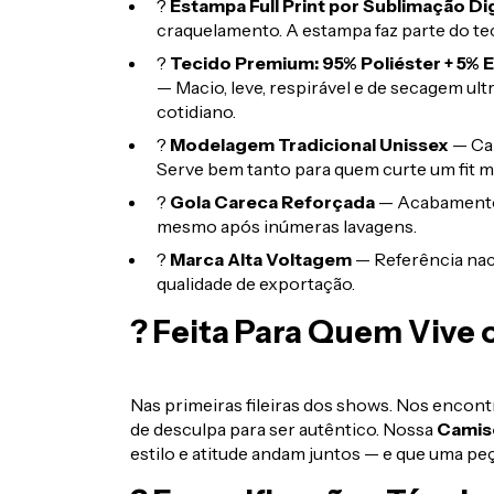
?
Estampa Full Print por Sublimação Dig
craquelamento. A estampa faz parte do teci
?
Tecido Premium: 95% Poliéster + 5% E
— Macio, leve, respirável e de secagem ultr
cotidiano.
?
Modelagem Tradicional Unissex
— Cai
Serve bem tanto para quem curte um fit m
?
Gola Careca Reforçada
— Acabamento 
mesmo após inúmeras lavagens.
?
Marca Alta Voltagem
— Referência nac
qualidade de exportação.
? Feita Para Quem Vive 
Nas primeiras fileiras dos shows. Nos encontr
de desculpa para ser autêntico. Nossa
Camise
estilo e atitude andam juntos — e que uma peç