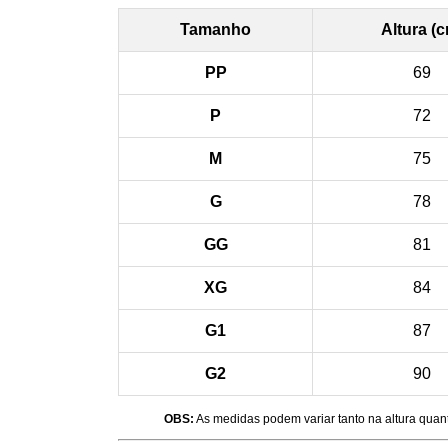
Tamanho
Altura (
PP
69
P
72
M
75
G
78
GG
81
XG
84
G1
87
G2
90
OBS:
As medidas podem variar tanto na altura quan