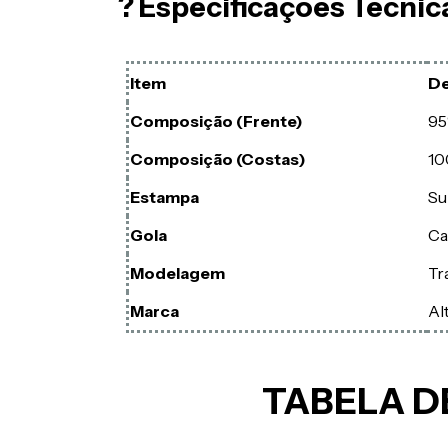
? Especificações Técnic
Item
De
Composição (Frente)
95
Composição (Costas)
10
Estampa
Su
Gola
Ca
Modelagem
Tr
Marca
Al
TABELA D