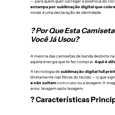
— para quem quer carregar a essência do rock
estampa por sublimação digital que cobr
moda: é uma declaração de identidade.
? Por Que Esta Camiseta
Você Já Usou?
A maioria das camisetas de banda desbota n
aquela energia que te fez comprar.
Aqui é dif
A tecnologia de
sublimação digital full prin
diretamente nas fibras do tecido — o que sign
e não soltam
com o uso ou a lavagem. A i
anos, lavagem após lavagem.
? Características Princi