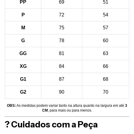
PP
69
51
P
72
54
M
75
57
G
78
60
GG
81
63
XG
84
66
G1
87
68
G2
90
70
OBS:
As medidas podem variar tanto na altura quanto na largura em até
3
CM
, para mais ou para menos.
? Cuidados com a Peça