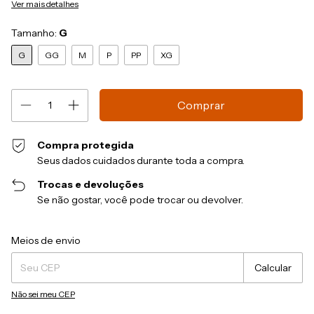
Ver mais detalhes
Tamanho:
G
G
GG
M
P
PP
XG
Compra protegida
Seus dados cuidados durante toda a compra.
Trocas e devoluções
Se não gostar, você pode trocar ou devolver.
Entregas para o CEP:
Alterar CEP
Meios de envio
Calcular
Não sei meu CEP