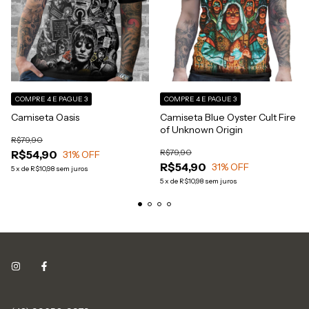
COMPRE 4 E PAGUE 3
COMPRE 4 E PAGUE 3
Camiseta Oasis
Camiseta Blue Oyster Cult Fire
of Unknown Origin
R$79,90
R$79,90
R$54,90
31
% OFF
R$54,90
31
% OFF
5
x
de
R$10,98
sem juros
5
x
de
R$10,98
sem juros