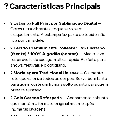
? Características Principais
?
Estampa Full Print por Sublimação Digital
—
Cores ultra vibrantes, toque zero, sem
craquelamento. A estampa faz parte do tecido, não
fica por cima dele.
?
Tecido Premium: 95% Poliéster + 5% Elastano
(frente) / 100% Algodão (costas)
— Macio, leve,
respirável e de secagem ultra-rápida. Perfeito para
shows, festivais e o cotidiano.
?
Modelagem Tradicional Unissex
— Caimento
reto que valoriza todos os corpos. Serve bem tanto
para quem curte um fit mais solto quanto para quem
prefere ajustado.
?
Gola Careca Reforçada
— Acabamento robusto
que mantém o formato original mesmo após
inúmeras lavagens.