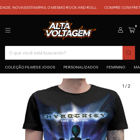
 NOVAS ESTAMPAS, O MESMO ROCK AND ROLL
COMPRE COM FRETE GRÁTI
0
COLEÇÃO FILMES E JOGOS
PERSONALIZADOS
FEMININO
MA
1
/
2