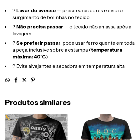
?
Lavar do avesso
— preserva as cores e evita o
surgimento de bolinhas no tecido
?
Não precisa passar
— o tecido não amassa após a
lavagem
?
Se preferir passar
, pode usar ferro quente em toda
a peça, inclusive sobre a estampa (
temperatura
máxima: 40°C
)
? Evite alvejantes e secadora em temperatura alta
Produtos similares