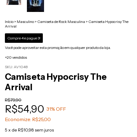
Início
>
Masculino
>
Camiseta de Rock Masculina
>
Camiseta Hypocrisy The
Arrival
Compre 4 e pague 3!
Você pode aproveitar esta promoção em qualquer produto da loja.
+20 vendidos
SKU:
AV1048
Camiseta Hypocrisy The
Arrival
R$79,90
R$54,90
31
% OFF
Economize:
R$25,00
5
x de
R$10,98
sem juros