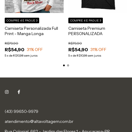
COMPRE 4 E PAGUE 3
COMPRE 4 E PAGUE 3
Camiseta Personalizada Full
Camiseta Premium
Print - Manga Longa
PERSONALIZADA
R$79,90
R$79,90
R$54,90
R$54,90
31
% OFF
31
% OFF
5
x
de
R$10,98
sem juros
5
x
de
R$10,98
sem juros
(43) 99650-9979
atendimento@altavoltagem.com.br
Rua Colonial, 662 - Jardim das Flores 1 - Apucarana-PR