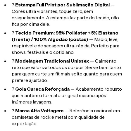
?
Estampa Full Print por Sublimação Digital
—
Cores ultra vibrantes, toque zero, sem
craquelamento. A estampa faz parte do tecido, não
fica por cima dele.
?
Tecido Premium: 95% Poliéster + 5% Elastano
(frente) / 100% Algodão (costas)
— Macio, leve,
respirável e de secagem ultra-rápida. Perfeito para
shows, festivais e o cotidiano.
?
Modelagem Tradicional Unissex
— Caimento
reto que valoriza todos os corpos. Serve bem tanto
para quem curte um fit mais solto quanto para quem
prefere ajustado.
?
Gola Careca Reforçada
— Acabamento robusto
que mantém o formato original mesmo após
inúmeras lavagens.
?
Marca Alta Voltagem
— Referência nacional em
camisetas de rock e metal com qualidade de
exportação.