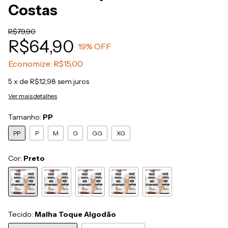
Costas
R$79,90
R$64,90
19
% OFF
Economize:
R$15,00
5
x de
R$12,98
sem juros
Ver mais detalhes
Tamanho:
PP
PP
P
M
G
GG
XG
Cor:
Preto
Tecido:
Malha Toque Algodão