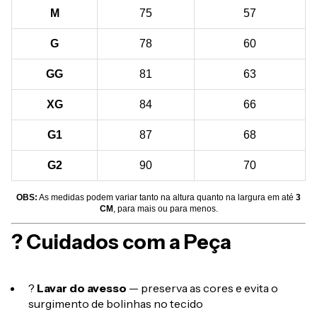
M
75
57
G
78
60
GG
81
63
XG
84
66
G1
87
68
G2
90
70
OBS:
As medidas podem variar tanto na altura quanto na largura em até
3
CM
, para mais ou para menos.
? Cuidados com a Peça
?
Lavar do avesso
— preserva as cores e evita o
surgimento de bolinhas no tecido