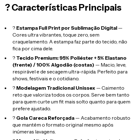
? Características Principais
?
Estampa Full Print por Sublimação Digital
—
Cores ultra vibrantes, toque zero, sem
craquelamento. A estampa faz parte do tecido, não
fica por cima dele.
?
Tecido Premium: 95% Poliéster + 5% Elastano
(frente) / 100% Algodão (costas)
— Macio, leve,
respirável e de secagem ultra-rápida. Perfeito para
shows, festivais e o cotidiano.
?
Modelagem Tradicional Unissex
— Caimento
reto que valoriza todos os corpos. Serve bem tanto
para quem curte um fit mais solto quanto para quem
prefere ajustado.
?
Gola Careca Reforçada
— Acabamento robusto
que mantém o formato original mesmo após
inúmeras lavagens.