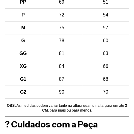
PP
69
51
P
72
54
M
75
57
G
78
60
GG
81
63
XG
84
66
G1
87
68
G2
90
70
OBS:
As medidas podem variar tanto na altura quanto na largura em até
3
CM
, para mais ou para menos.
? Cuidados com a Peça