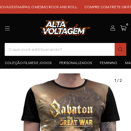
AS ESTAMPAS, O MESMO ROCK AND ROLL
COMPRE COM FRETE GRÁTIS P
0
COLEÇÃO FILMES E JOGOS
PERSONALIZADOS
FEMININO
MA
1
/
2