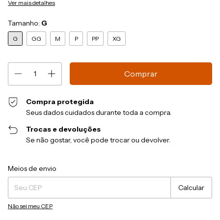
Ver mais detalhes
Tamanho:
G
G
GG
M
P
PP
XG
Compra protegida
Seus dados cuidados durante toda a compra.
Trocas e devoluções
Se não gostar, você pode trocar ou devolver.
Entregas para o CEP:
Alterar CEP
Meios de envio
Calcular
Não sei meu CEP