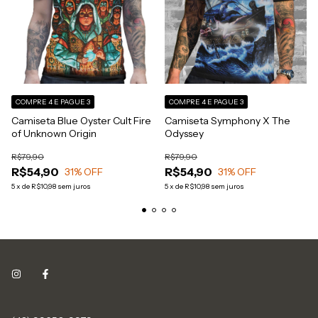
COMPRE 4 E PAGUE 3
COMPRE 4 E PAGUE 3
Camiseta Blue Oyster Cult Fire
Camiseta Symphony X The
of Unknown Origin
Odyssey
R$79,90
R$79,90
R$54,90
R$54,90
31
% OFF
31
% OFF
5
x
de
R$10,98
sem juros
5
x
de
R$10,98
sem juros