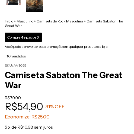
Início
>
Masculino
>
Camiseta de Rock Masculina
>
Camiseta Sabaton The
Great War
Compre 4 e pague 3!
Você pode aproveitar esta promoção em qualquer produto da loja.
+10 vendidos
SKU:
AV1033
Camiseta Sabaton The Great
War
R$79,90
R$54,90
31
% OFF
Economize:
R$25,00
5
x de
R$10,98
sem juros