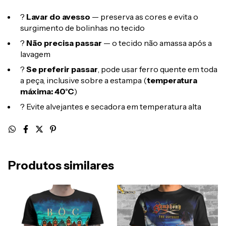
?
Lavar do avesso
— preserva as cores e evita o
surgimento de bolinhas no tecido
?
Não precisa passar
— o tecido não amassa após a
lavagem
?
Se preferir passar
, pode usar ferro quente em toda
a peça, inclusive sobre a estampa (
temperatura
máxima: 40°C
)
? Evite alvejantes e secadora em temperatura alta
Produtos similares