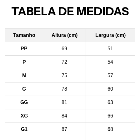
TABELA DE MEDIDAS
Tamanho
Altura (cm)
Largura (cm)
PP
69
51
P
72
54
M
75
57
G
78
60
GG
81
63
XG
84
66
G1
87
68