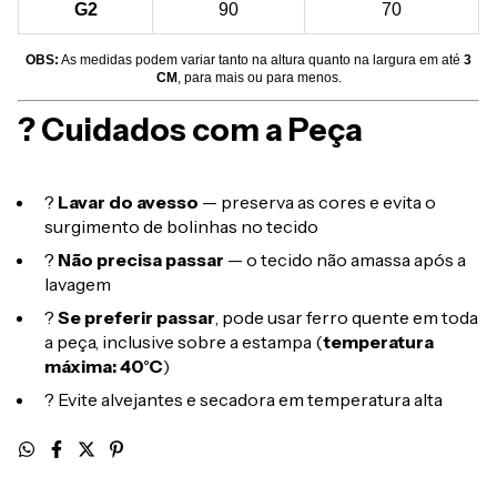
G2
90
70
OBS:
As medidas podem variar tanto na altura quanto na largura em até
3
CM
, para mais ou para menos.
? Cuidados com a Peça
?
Lavar do avesso
— preserva as cores e evita o
surgimento de bolinhas no tecido
?
Não precisa passar
— o tecido não amassa após a
lavagem
?
Se preferir passar
, pode usar ferro quente em toda
a peça, inclusive sobre a estampa (
temperatura
máxima: 40°C
)
? Evite alvejantes e secadora em temperatura alta