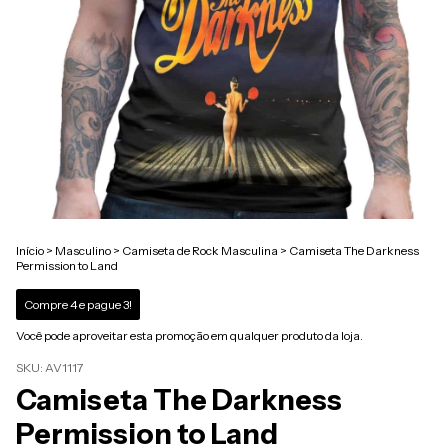
Início
>
Masculino
>
Camiseta de Rock Masculina
>
Camiseta The Darkness
Permission to Land
Compre 4 e pague 3!
Você pode aproveitar esta promoção em qualquer produto da loja.
SKU:
AV1117
Camiseta The Darkness
Permission to Land