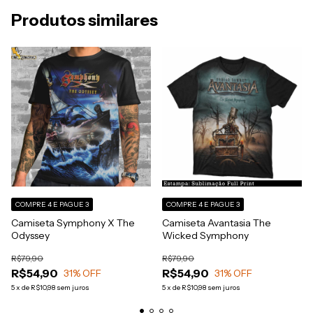
Produtos similares
COMPRE 4 E PAGUE 3
COMPRE 4 E PAGUE 3
Camiseta Symphony X The
Camiseta Avantasia The
Odyssey
Wicked Symphony
R$79,90
R$79,90
R$54,90
R$54,90
31
% OFF
31
% OFF
5
x
de
R$10,98
sem juros
5
x
de
R$10,98
sem juros