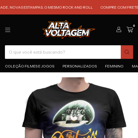
NOVAS ESTAMPAS, O MESMO ROCK AND ROLL
COMPRE COM FRETE GRÁTI
0
COLEÇÃO FILMES E JOGOS
PERSONALIZADOS
FEMININO
MA