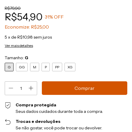
R$79,90
R$54,90
31
% OFF
Economize:
R$25,00
5
x de
R$10,98
sem juros
Ver mais detalhes
Tamanho:
G
G
GG
M
P
PP
XG
Compra protegida
Seus dados cuidados durante toda a compra.
Trocas e devoluções
Se não gostar, você pode trocar ou devolver.