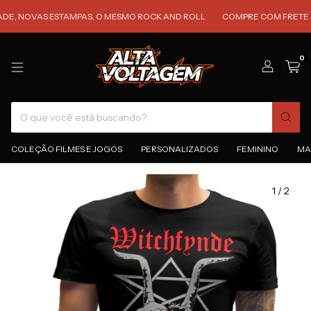
NOVAS ESTAMPAS, O MESMO ROCK AND ROLL
COMPRE COM FRETE GRÁTIS
0
COLEÇÃO FILMES E JOGOS
PERSONALIZADOS
FEMININO
MA
1
/
2