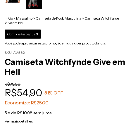
Início
>
Masculino
>
Camiseta de Rock Masculina
>
Camiseta Witchfynde
Give em Hell
Compre 4 e pague 3!
Você pode aproveitar esta promoção em qualquer produto da loja.
SKU:
AV882
Camiseta Witchfynde Give em
Hell
R$79,90
R$54,90
31
% OFF
Economize:
R$25,00
5
x de
R$10,98
sem juros
Ver mais detalhes