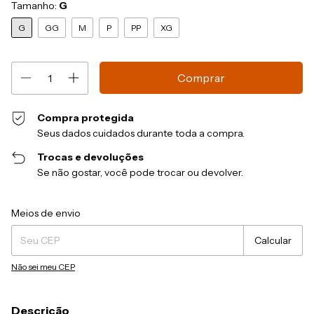
Tamanho:
G
G
GG
M
P
PP
XG
Compra protegida
Seus dados cuidados durante toda a compra.
Trocas e devoluções
Se não gostar, você pode trocar ou devolver.
Entregas para o CEP:
Alterar CEP
Meios de envio
Calcular
Não sei meu CEP
Descrição