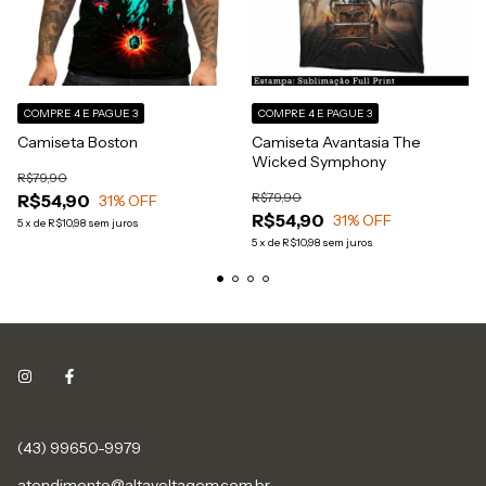
COMPRE 4 E PAGUE 3
COMPRE 4 E PAGUE 3
Camiseta Boston
Camiseta Avantasia The
Wicked Symphony
R$79,90
R$79,90
R$54,90
31
% OFF
R$54,90
31
% OFF
5
x
de
R$10,98
sem juros
5
x
de
R$10,98
sem juros
(43) 99650-9979
atendimento@altavoltagem.com.br