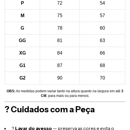
P
72
54
M
75
57
G
78
60
GG
81
63
XG
84
66
G1
87
68
G2
90
70
OBS:
As medidas podem variar tanto na altura quanto na largura em até
3
CM
, para mais ou para menos.
? Cuidados com a Peça
?
Lavar do avesso
— preserva as cores e evita o