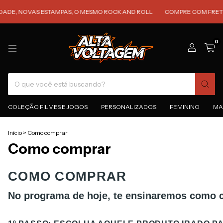
 NOVAS ESTAMPAS, O MESMO ROCK AND ROLL
COMPRE COM FRETE GRÁTI
0
COLEÇÃO FILMES E JOGOS
PERSONALIZADOS
FEMININO
MA
Início
>
Como comprar
Como comprar
COMO COMPRAR
No programa de hoje, te ensinaremos como c