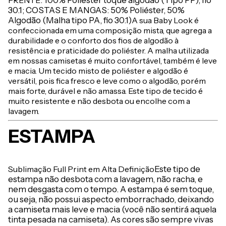
FRENTE
: 100% Poliéster toque algodão (Tipo PP), fio
30.1; COSTAS E MANGAS: 50% Poliéster, 50%
Algodão (Malha tipo PA, fio 30.1)
A sua Baby Look é
confeccionada em uma composição mista, que agrega a
durabilidade e o conforto dos fios de algodão à
resistência e praticidade do poliéster. A malha utilizada
em nossas camisetas é muito confortável, também é leve
e macia. Um tecido misto de poliéster e algodão é
versátil, pois fica fresco e leve como o algodão, porém
mais forte, durável e não amassa. Este tipo de tecido é
muito resistente e não desbota ou encolhe com a
lavagem.
ESTAMPA
Sublimação Full Print em Alta Definição
Este tipo de
estampa não desbota com a lavagem, não racha, e
nem desgasta com o tempo. A estampa é sem toque,
ou seja, não possui aspecto emborrachado, deixando
a camiseta mais leve e macia (você não sentirá aquela
tinta pesada na camiseta). As cores são sempre vivas