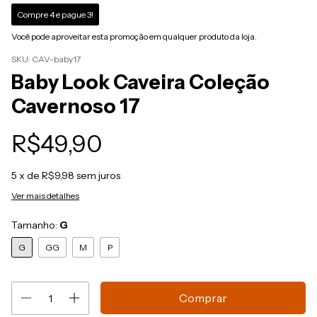
Compre 4 e pague 3!
Você pode aproveitar esta promoção em qualquer produto da loja.
SKU:
CAV-baby17
Baby Look Caveira Coleção
Cavernoso 17
R$49,90
5
x de
R$9,98
sem juros
Ver mais detalhes
Tamanho:
G
G
GG
M
P