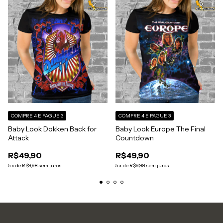
COMPRE 4 E PAGUE 3
COMPRE 4 E PAGUE 3
Baby Look Dokken Back for
Baby Look Europe The Final
Attack
Countdown
R$49,90
R$49,90
5
x
de
R$9,98
sem juros
5
x
de
R$9,98
sem juros