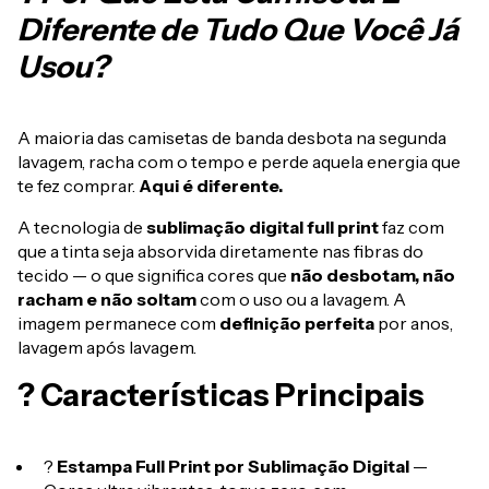
Diferente de Tudo Que Você Já
Usou?
A maioria das camisetas de banda desbota na segunda
lavagem, racha com o tempo e perde aquela energia que
te fez comprar.
Aqui é diferente.
A tecnologia de
sublimação digital full print
faz com
que a tinta seja absorvida diretamente nas fibras do
tecido — o que significa cores que
não desbotam, não
racham e não soltam
com o uso ou a lavagem. A
imagem permanece com
definição perfeita
por anos,
lavagem após lavagem.
? Características Principais
?
Estampa Full Print por Sublimação Digital
—