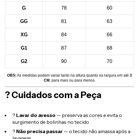
G
78
60
GG
81
63
XG
84
66
G1
87
68
G2
90
70
OBS:
As medidas podem variar tanto na altura quanto na largura em até
3
CM
, para mais ou para menos.
? Cuidados com a Peça
?
Lavar do avesso
— preserva as cores e evita o
surgimento de bolinhas no tecido
?
Não precisa passar
— o tecido não amassa após a
lavagem