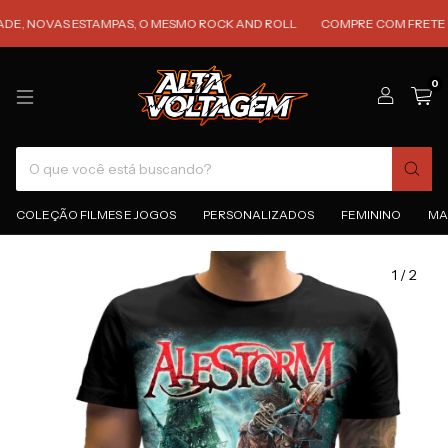
NOVAS ESTAMPAS, O MESMO ROCK AND ROLL
COMPRE COM FRETE GRÁTIS
0
COLEÇÃO FILMES E JOGOS
PERSONALIZADOS
FEMININO
MA
1
/
2