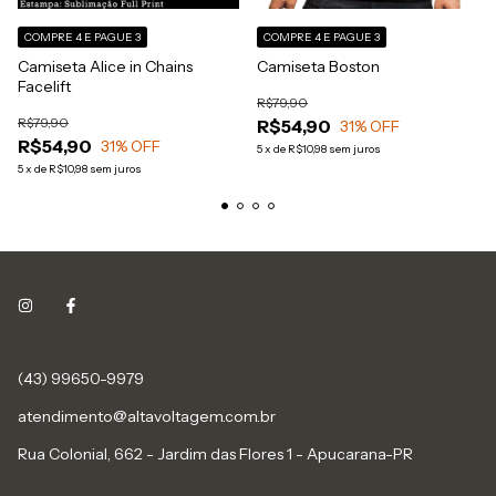
COMPRE 4 E PAGUE 3
COMPRE 4 E PAGUE 3
Camiseta Alice in Chains
Camiseta Boston
Facelift
R$79,90
R$79,90
R$54,90
31
% OFF
R$54,90
31
% OFF
5
x
de
R$10,98
sem juros
5
x
de
R$10,98
sem juros
(43) 99650-9979
atendimento@altavoltagem.com.br
Rua Colonial, 662 - Jardim das Flores 1 - Apucarana-PR