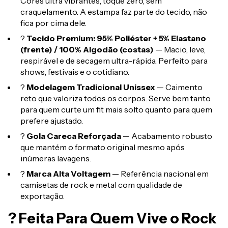
Cores ultra vibrantes, toque zero, sem
craquelamento. A estampa faz parte do tecido, não
fica por cima dele.
?
Tecido Premium: 95% Poliéster + 5% Elastano
(frente) / 100% Algodão (costas)
— Macio, leve,
respirável e de secagem ultra-rápida. Perfeito para
shows, festivais e o cotidiano.
?
Modelagem Tradicional Unissex
— Caimento
reto que valoriza todos os corpos. Serve bem tanto
para quem curte um fit mais solto quanto para quem
prefere ajustado.
?
Gola Careca Reforçada
— Acabamento robusto
que mantém o formato original mesmo após
inúmeras lavagens.
?
Marca Alta Voltagem
— Referência nacional em
camisetas de rock e metal com qualidade de
exportação.
? Feita Para Quem Vive o Rock