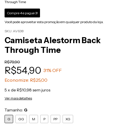
Through Time
Compre 4 e pague 3!
Você pode aproveitar esta promoção em qualquer produto da loja.
SKU:
AV638
Camiseta Alestorm Back
Through Time
R$79,90
R$54,90
31
% OFF
Economize:
R$25,00
5
x de
R$10,98
sem juros
Ver mais detalhes
Tamanho:
G
G
GG
M
P
PP
XG