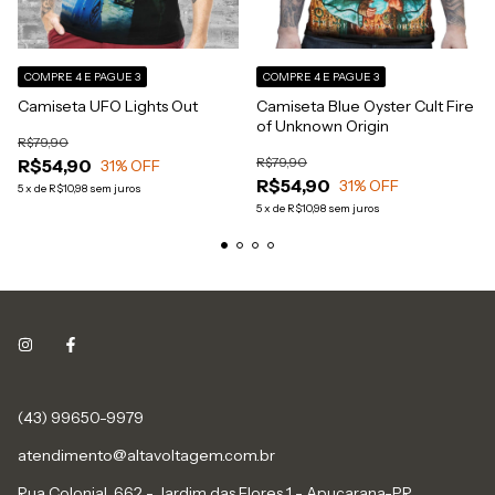
COMPRE 4 E PAGUE 3
COMPRE 4 E PAGUE 3
Camiseta UFO Lights Out
Camiseta Blue Oyster Cult Fire
of Unknown Origin
R$79,90
R$79,90
R$54,90
31
% OFF
R$54,90
31
% OFF
5
x
de
R$10,98
sem juros
5
x
de
R$10,98
sem juros
(43) 99650-9979
atendimento@altavoltagem.com.br
Rua Colonial, 662 - Jardim das Flores 1 - Apucarana-PR