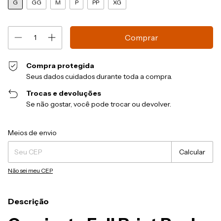
G
GG
M
P
PP
XG
Compra protegida
Seus dados cuidados durante toda a compra.
Trocas e devoluções
Se não gostar, você pode trocar ou devolver.
Entregas para o CEP:
Alterar CEP
Meios de envio
Calcular
Não sei meu CEP
Descrição