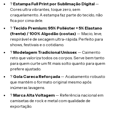
?
Estampa Full Print por Sublimação Digital
—
Cores ultra vibrantes, toque zero, sem
craquelamento. A estampa faz parte do tecido, não
fica por cima dele.
?
Tecido Premium: 95% Poliéster + 5% Elastano
(frente) / 100% Algodão (costas)
— Macio, leve,
respirável e de secagem ultra-rápida. Perfeito para
shows, festivais e o cotidiano.
?
Modelagem Tradicional Unissex
— Caimento
reto que valoriza todos os corpos. Serve bem tanto
para quem curte um fit mais solto quanto para quem
prefere ajustado.
?
Gola Careca Reforçada
— Acabamento robusto
que mantém o formato original mesmo após
inúmeras lavagens.
?
Marca Alta Voltagem
— Referência nacional em
camisetas de rock e metal com qualidade de
exportação.