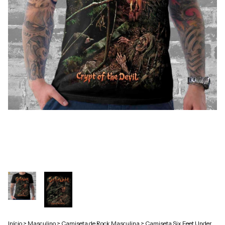
Início
>
Masculino
>
Camiseta de Rock Masculina
>
Camiseta Six Feet Under