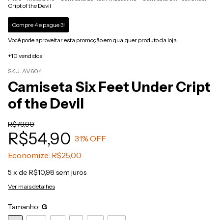
Cript of the Devil
Compre 4 e pague 3!
Você pode aproveitar esta promoção em qualquer produto da loja.
+10 vendidos
SKU:
AV604
Camiseta Six Feet Under Cript
of the Devil
R$79,90
R$54,90
31
% OFF
Economize:
R$25,00
5
x de
R$10,98
sem juros
Ver mais detalhes
Tamanho:
G