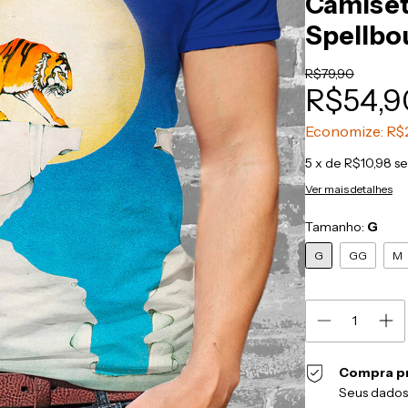
Camiset
Spellbo
R$79,90
R$54,9
Economize:
R$
5
x de
R$10,98
se
Ver mais detalhes
Tamanho:
G
G
GG
M
Compra p
Seus dados