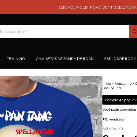
ALTA VOLTAGEM! NOVA IDENTIDADE, NOVAS ESTAMPAS,
FEMININO
CAMISETAS DE BANDA DE ROCK
ESTILOS DE ROCK
Início
>
Masculino
>
C
Spellbound
Compre 4 e pague 3
Você pode aproveitar
+10 vendidos
SKU:
AV449