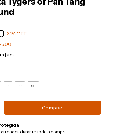
a Tygers of Pan Tang
und
0
31
% OFF
25,00
m juros
P
PP
XG
rotegida
 cuidados durante toda a compra.