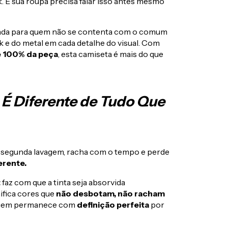
. E sua roupa precisa falar isso antes mesmo
iada para quem não se contenta com o comum
 e do metal em cada detalhe do visual. Com
e 100% da peça
, esta camiseta é mais do que
 É Diferente de Tudo Que
a segunda lavagem, racha com o tempo e perde
erente.
t
faz com que a tinta seja absorvida
ifica cores que
não desbotam, não racham
magem permanece com
definição perfeita
por