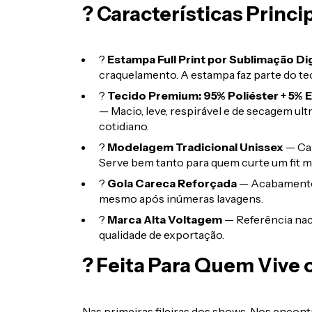
? Características Princi
?
Estampa Full Print por Sublimação Dig
craquelamento. A estampa faz parte do teci
?
Tecido Premium: 95% Poliéster + 5% E
— Macio, leve, respirável e de secagem ultr
cotidiano.
?
Modelagem Tradicional Unissex
— Cai
Serve bem tanto para quem curte um fit m
?
Gola Careca Reforçada
— Acabamento 
mesmo após inúmeras lavagens.
?
Marca Alta Voltagem
— Referência nac
qualidade de exportação.
? Feita Para Quem Vive 
Nas primeiras fileiras dos shows. Nos encontr