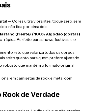
pais
ital
— Cores ultra vibrantes, toque zero, sem
do, não fica por cima dele.
lastano (frente) / 100% Algodão (costas)
a-rápida. Perfeito para shows, festivais e o
mento reto que valoriza todos os corpos.
ais solto quanto para quem prefere ajustado.
robusto que mantém o formato original
ional em camisetas de rock e metal com
o Rock de Verdade
os com a galera. No dia a dia que não precisa