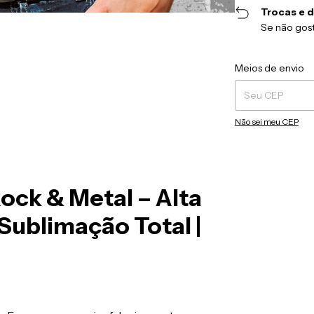
Trocas e 
Se não gost
Entregas para o CEP
Meios de envio
Não sei meu CEP
Rock & Metal – Alta
Sublimação Total |