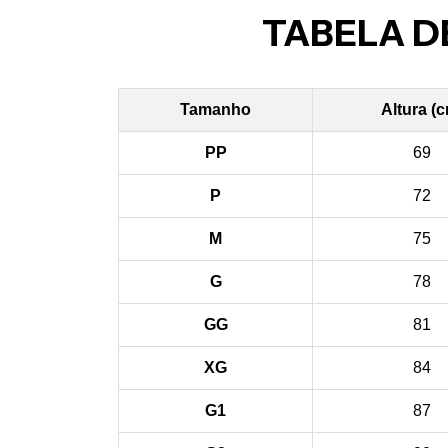
TABELA D
Tamanho
Altura (
PP
69
P
72
M
75
G
78
GG
81
XG
84
G1
87