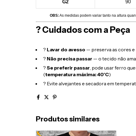
G2
90
OBS:
As medidas podem variar tanto na altura quan
? Cuidados com a Peça
?
Lavar do avesso
— preserva as cores e 
?
Não precisa passar
— o tecido não ama
?
Se preferir passar
, pode usar ferro qu
(
temperatura máxima: 40°C
)
? Evite alvejantes e secadora em temperat
Produtos similares