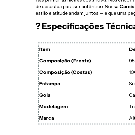
de desculpa para ser autêntico. Nossa
Camise
estilo e atitude andam juntos — e que uma peç
? Especificações Técnic
Item
De
Composição (Frente)
95
Composição (Costas)
10
Estampa
Su
Gola
Ca
Modelagem
Tr
Marca
Al