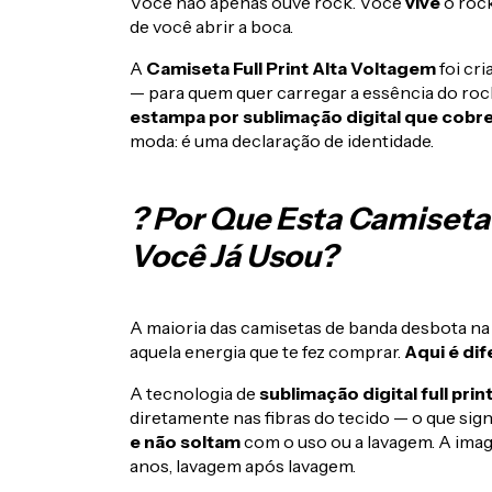
Você não apenas ouve rock. Você
vive
o rock
de você abrir a boca.
A
Camiseta Full Print Alta Voltagem
foi cr
— para quem quer carregar a essência do rock
estampa por sublimação digital que cobr
moda: é uma declaração de identidade.
? Por Que Esta Camiseta
Você Já Usou?
A maioria das camisetas de banda desbota n
aquela energia que te fez comprar.
Aqui é dif
A tecnologia de
sublimação digital full prin
diretamente nas fibras do tecido — o que sign
e não soltam
com o uso ou a lavagem. A i
anos, lavagem após lavagem.